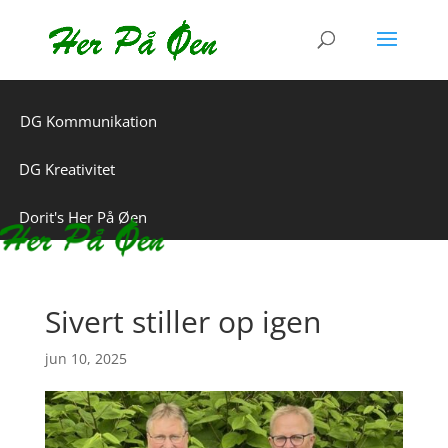
DG Kommunikation
DG Kreativitet
Dorit's Her På Øen
Sivert stiller op igen
jun 10, 2025